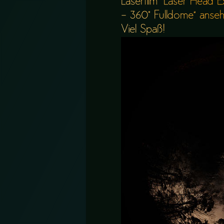
Laserfilm “Laser Head E
– 360° Fulldome” anseh
Viel Spaß!