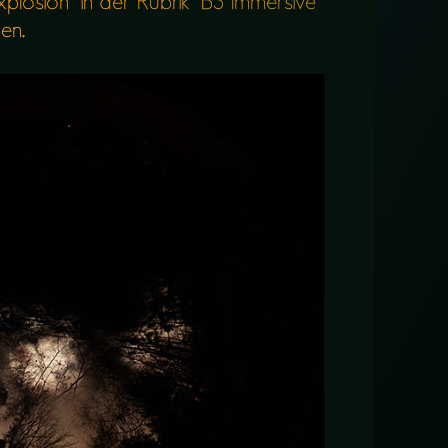
xplosion” in der Rubrik “B3 Immersive
en.