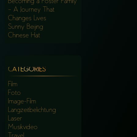
Becoming a Foster Family
– A Journey That
Changes Lives
Sunny Beijing
Chinese Hat
CATEGORIES
Film
Foto
Image-Film
Langzeitbelichtung
Laser
Musikvideo
Travel