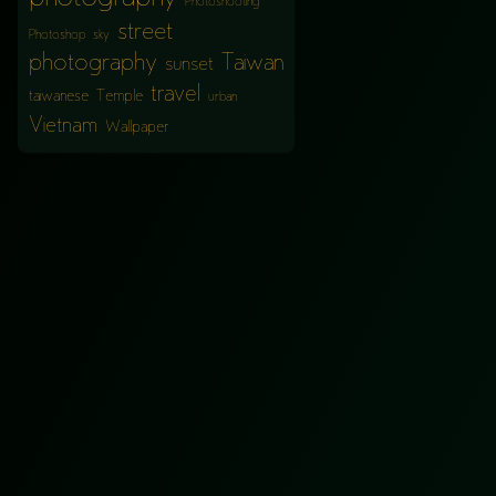
Photoshooting
street
Photoshop
sky
photography
Taiwan
sunset
travel
taiwanese
Temple
urban
Vietnam
Wallpaper