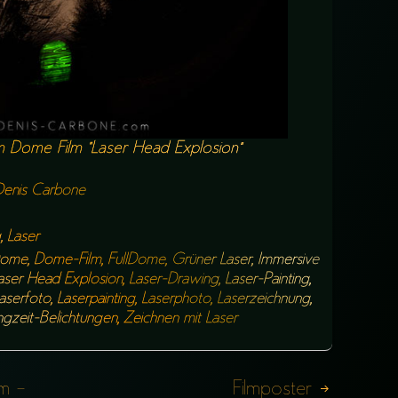
 Dome Film “Laser Head Explosion”
Denis Carbone
g
,
Laser
ome
,
Dome-Film
,
FullDome
,
Grüner Laser
,
Immersive
aser Head Explosion
,
Laser-Drawing
,
Laser-Painting
,
aserfoto
,
Laserpainting
,
Laserphoto
,
Laserzeichnung
,
gzeit-Belichtungen
,
Zeichnen mit Laser
m –
Filmposter