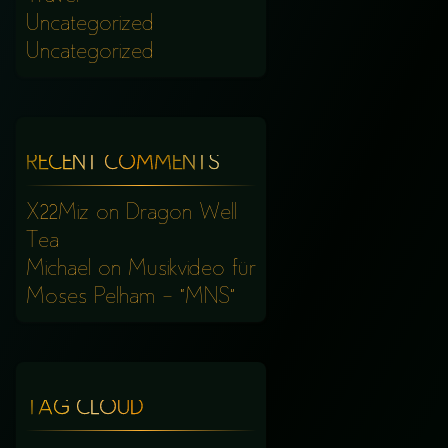
Uncategorized
Uncategorized
RECENT COMMENTS
X22Miz
on
Dragon Well
Tea
Michael
on
Musikvideo für
Moses Pelham – “MNS”
TAG CLOUD