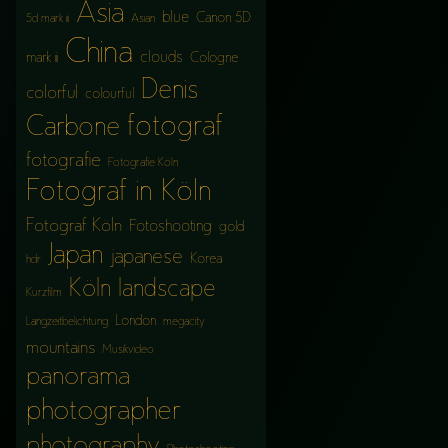
Asia
blue
Canon 5D
5d mark iii
Asian
China
clouds
mark iii
Cologne
Denis
colorful
colourful
fotograf
Carbone
fotografie
Fotografie Köln
Fotograf in Köln
Fotograf Köln
Fotoshooting
gold
Japan
japanese
Korea
hdr
Köln
landscape
Kurzfilm
London
Langzeitbelichtung
megacity
mountains
Musikvideo
panorama
photographer
photography