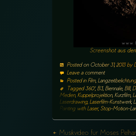
Screenshot aus dem
Posted on
October 31, 2013
by
Leave a comment
Posted in
Film
,
Langzeitbelichtun
Tagged
360°
,
B3
,
Biennale
,
BIII
,
D
Medien
,
Kuppelprojektion
,
Kurzfilm
,
L
Laserdrawing
,
Laserfilm-Kunstwerk
,
L
Painting with Laser
,
Stop-Motion-Lan
Musikvideo für Moses Pelha