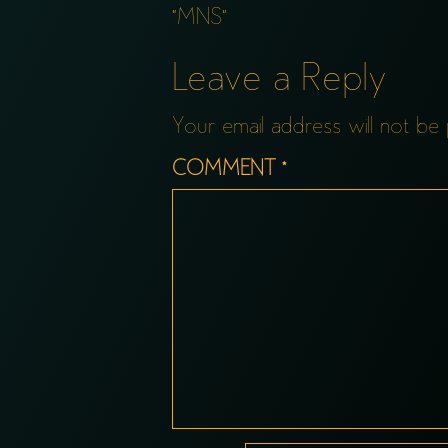
Post
“MNS”
navigation
Leave a Reply
Your email address will not be 
COMMENT
*