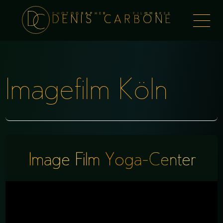
PHOTOGRAPHER FILMMAKER
Togg
DENIS CARBONE
naviga
Imagefilm Köln
Image Film Yoga-Center