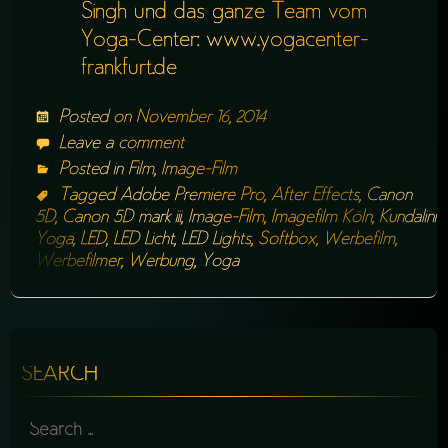
Singh und das ganze Team vom
Yoga-Center: www.yogacenter-
frankfurt.de
Posted on
November 16, 2014
Leave a comment
Posted in
Film
,
Image-Film
Tagged
Adobe Premiere Pro
,
After Effects
,
Canon
5D
,
Canon 5D mark iii
,
Image-Film
,
Imagefilm Köln
,
Kundalini
Yoga
,
LED
,
LED Licht
,
LED Lights
,
Softbox
,
Werbefilm
,
Werbefilmer
,
Werbung
,
Yoga
SEARCH
SEARCH