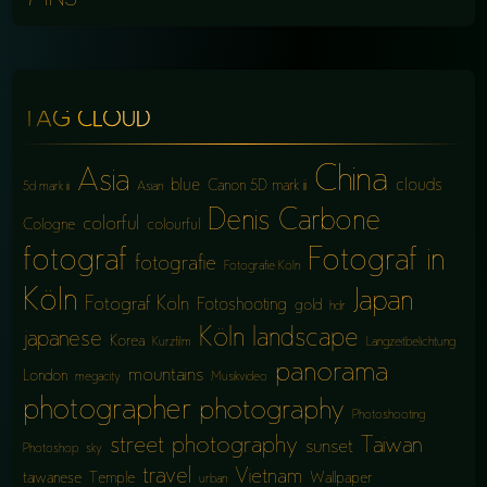
“MNS”
TAG CLOUD
China
Asia
blue
clouds
Canon 5D mark iii
5d mark iii
Asian
Denis Carbone
colorful
Cologne
colourful
fotograf
Fotograf in
fotografie
Fotografie Köln
Köln
Japan
Fotograf Köln
Fotoshooting
gold
hdr
Köln
landscape
japanese
Korea
Kurzfilm
Langzeitbelichtung
panorama
mountains
London
megacity
Musikvideo
photographer
photography
Photoshooting
street photography
Taiwan
sunset
Photoshop
sky
travel
Vietnam
taiwanese
Temple
Wallpaper
urban