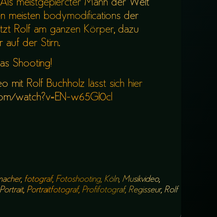
 Als meistgepiercter Mann der Welt
n meisten bodymodifications der
sitzt Rolf am ganzen Körper, dazu
 auf der Stirn.
das Shooting!
o mit Rolf Buchholz lässt sich hier
om/watch?v=EN-w65GI0cI
macher
,
fotograf
,
Fotoshooting
,
Köln
,
Musikvideo
,
Portrait
,
Portraitfotograf
,
Profifotograf
,
Regisseur
,
Rolf