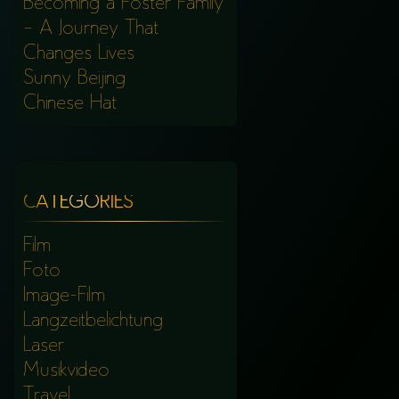
Becoming a Foster Family
– A Journey That
Changes Lives
Sunny Beijing
Chinese Hat
CATEGORIES
Film
Foto
Image-Film
Langzeitbelichtung
Laser
Musikvideo
Travel