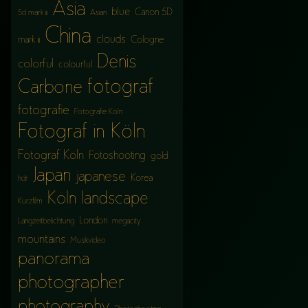
Asia
blue
Canon 5D
5d mark iii
Asian
China
clouds
mark iii
Cologne
Denis
colorful
colourful
fotograf
Carbone
fotografie
Fotografie Köln
Fotograf in Köln
Fotograf Köln
Fotoshooting
gold
Japan
japanese
Korea
hdr
Köln
landscape
Kurzfilm
London
Langzeitbelichtung
megacity
mountains
Musikvideo
panorama
photographer
photography