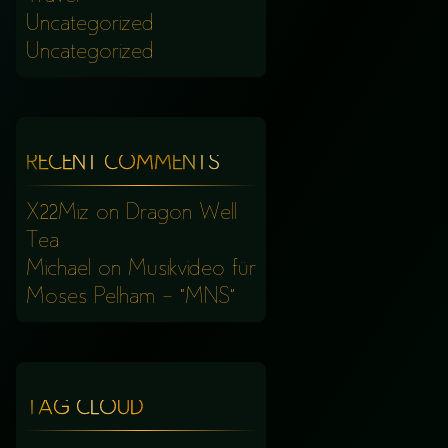
Uncategorized
Uncategorized
RECENT COMMENTS
X22Miz
on
Dragon Well
Tea
Michael
on
Musikvideo für
Moses Pelham – “MNS”
TAG CLOUD