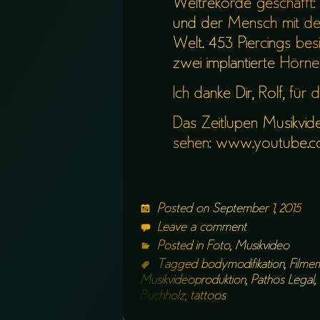
Weltrekorde geschafft:
und der Mensch mit de
Welt. 453 Piercings be
zwei implantierte Hörner
Ich danke Dir, Rolf, für 
Das Zeitlupen Musikvide
sehen:
www.youtube.c
Posted on
September 1, 2015
Leave a comment
Posted in
Foto
,
Musikvideo
Tagged
bodymodifikation
,
Filme
Musikvideoproduktion
,
Pathos Legal
,
Buchholz
,
tattoos