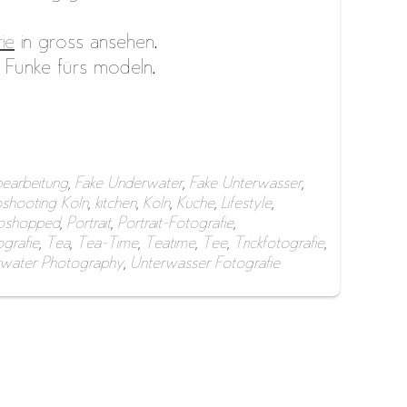
ie
in gross ansehen.
Funke fürs modeln.
bearbeitung
,
Fake Underwater
,
Fake Unterwasser
,
shooting Köln
,
kitchen
,
Köln
,
Küche
,
Lifestyle
,
oshopped
,
Portrait
,
Portrait-Fotografie
,
ografie
,
Tea
,
Tea-Time
,
Teatime
,
Tee
,
Trickfotografie
,
water Photography
,
Unterwasser Fotografie