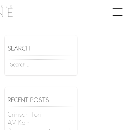
KER
Togg
NE
naviga
SEARCH
SEARCH
FOR:
RECENT POSTS
Crimson Torii
AV Köln