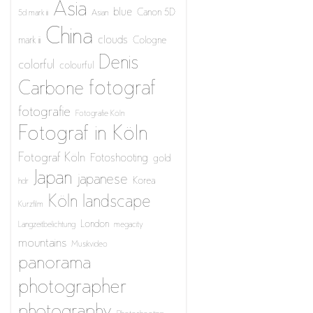
Asia
blue
Canon 5D
5d mark iii
Asian
China
clouds
mark iii
Cologne
Denis
colorful
colourful
fotograf
Carbone
fotografie
Fotografie Köln
Fotograf in Köln
Fotograf Köln
Fotoshooting
gold
Japan
japanese
Korea
hdr
Köln
landscape
Kurzfilm
London
Langzeitbelichtung
megacity
mountains
Musikvideo
panorama
photographer
photography