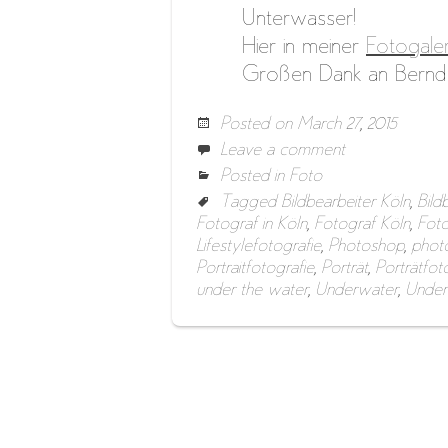
Unterwasser!
Hier in meiner
Fotogaler
Großen Dank an Bernd 
Posted on
March 27, 2015
Leave a comment
Posted in
Foto
Tagged
Bildbearbeiter Köln
,
Bild
Fotograf in Köln
,
Fotograf Köln
,
Foto
Lifestylefotografie
,
Photoshop
,
phot
Portraitfotografie
,
Porträt
,
Porträtfot
under the water
,
Underwater
,
Under