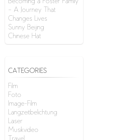
Becoming a Foster Family
– A Journey That
Changes Lives
Sunny Beijing
Chinese Hat
CATEGORIES
Film
Foto
Image-Film
Langzeitbelichtung
Laser
Musikvideo
Travel