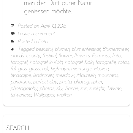
man den Duft purer Natur
geniessen möchte.
Posted on
April 10, 2015
Leave a comment
Posted in
Foto
Tagged
beautiful
,
blumen
,
blumenfestival
,
Blumenmeer
,
clouds
,
county
,
festival
,
flower
,
flowers
,
Formosa
,
foto
,
fotograf
,
Fotograf in Köln
,
Fotograf Köln
,
fotografie
,
fotos
,
fuli
,
gras
,
grass
,
hdr
,
high-dynamic-range
,
Hualien
,
landscape
,
landschaft
,
meadow
,
Mountain
,
mountains
,
panorama
,
perfect day
,
photo
,
photographer
,
photography
,
photos
,
sky
,
Sonne
,
sun
,
sunlight
,
Taiwan
,
taiwanese
,
Wallpaper
,
wolken
SEARCH