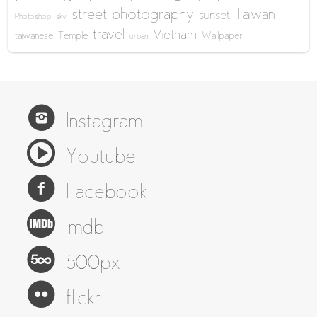
street photography
Taiwan
sunset
Photoshop
sky
travel
Vietnam
taiwanese
Temple
Wallpaper
urban
Instagram
Youtube
Facebook
imdb
500px
flickr