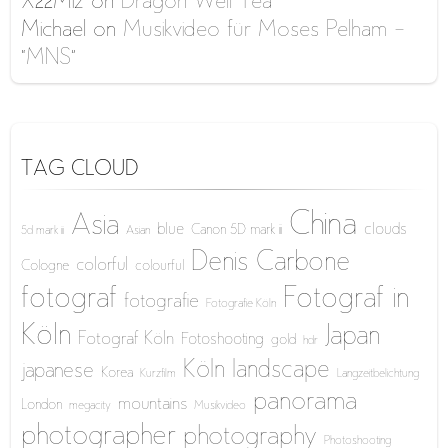
X22Miz
on
Dragon Well Tea
Michael
on
Musikvideo für Moses Pelham –
“MNS”
TAG CLOUD
China
Asia
blue
clouds
Canon 5D mark iii
5d mark iii
Asian
Denis Carbone
colorful
Cologne
colourful
fotograf
Fotograf in
fotografie
Fotografie Köln
Köln
Japan
Fotograf Köln
Fotoshooting
gold
hdr
Köln
landscape
japanese
Korea
Kurzfilm
Langzeitbelichtung
panorama
mountains
London
megacity
Musikvideo
photographer
photography
Photoshooting