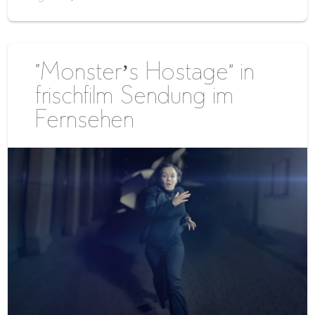
“Monster’s Hostage” in
frischfilm Sendung im
Fernsehen