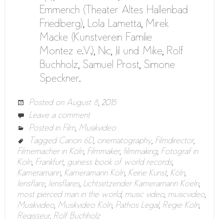
Emmerich (Theater Altes Hallenbad
Friedberg), Lola Lametta, Mirek
Macke (Kunstverein Familie
Montez e.V.), Nic, Jil und Mike, Rolf
Buchholz, Samuel Prost, Simone
Speckner.
Posted on
August 8, 2015
Leave a comment
Posted in
Film
,
Musikvideo
Tagged
Canon 6D
,
cinematography
,
Filmdirector
,
Filmemacher in Köln
,
Filmmaker
,
filmmaking
,
Fotograf in
Köln
,
Frankfurt
,
guiness book of world records
,
Kameramann
,
Kameramann Köln
,
Keine Kunst
,
Köln
,
lensflare
,
lensflares
,
Lichtsetzender Kameramann Koeln
,
most pierced man in the world
,
music video
,
musicvideo
,
Musikvideo
,
Musikvideo Köln
,
Pathos Legal
,
Regie Köln
,
Regisseur
,
Rolf Buchholz