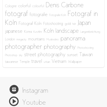
Denis Carbone
colorful
Cologne
colourful
fotograf
Fotograf in
fotografie
Fotografie Köln
Köln
Japan
Fotograf Köln
Fotoshooting
gold
hdr
Köln
landscape
japanese
Korea
Kurzfilm
Langzeitbelichtung
panorama
mountains
London
megacity
Musikvideo
photographer
photography
Photoshooting
street photography
Taiwan
sunset
Photoshop
sky
travel
Vietnam
taiwanese
Temple
Wallpaper
urban
Instagram
Youtube