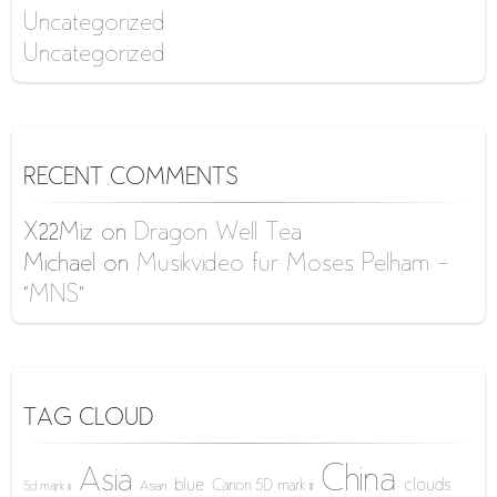
Uncategorized
Uncategorized
RECENT COMMENTS
X22Miz
on
Dragon Well Tea
Michael
on
Musikvideo für Moses Pelham –
“MNS”
TAG CLOUD
China
Asia
blue
clouds
Canon 5D mark iii
5d mark iii
Asian