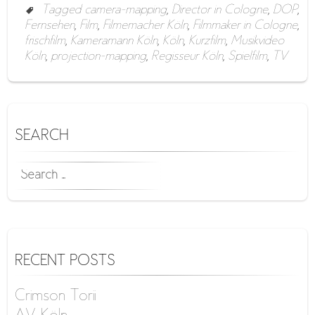
Tagged
camera-mapping
,
Director in Cologne
,
DOP
,
Fernsehen
,
Film
,
Filmemacher Köln
,
Filmmaker in Cologne
,
frischfilm
,
Kameramann Köln
,
Köln
,
Kurzfilm
,
Musikvideo
Köln
,
projection-mapping
,
Regisseur Köln
,
Spielfilm
,
TV
SEARCH
SEARCH
FOR:
RECENT POSTS
Crimson Torii