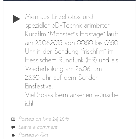
Mein aus Einzelfotos und
spezieller 3D-Technik animierter
Kurzfilm “Monster’s Hostage” läuft
am 25.06.2015 von 00:50 bis 01:50
Uhr in der Sendung “frischfilm” im
Hessischem Rundfunk (HR) und als
Wiederholung am 26.06. um
23:30 Uhr auf dem Sender
Einsfestival.
Viel Spass beim ansehen wünsche
ich!
Posted on
June 24, 2015
Leave a comment
Posted in
Film