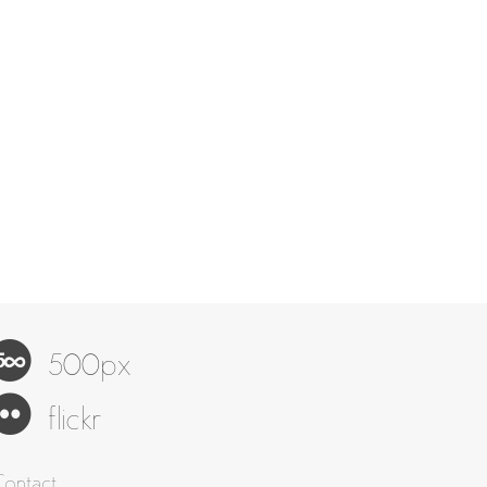
500px
flickr
Contact