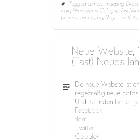
Tagged
camera-mapping
,
Direc
Köln
,
Filmmaker in Cologne
,
frischfilm
projection-mapping
,
Regisseur Köln
,
Neue Website, N
(Fast) Neues Jah
Die neue Website ist end
regelmäßig neue Fotos
Und zu finden bin ich je
Facebook
flickr
Twitter
Google+