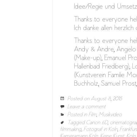
Idee/Regie und Umsetz
Thanks to everyone help
Ich danke allen herzlic
Thanks to everyone help
Andy & Andre, Angelo 
(Make-up), Emanuel Pro
Hallenbad Friedberg), 
(Kunstverein Familie Mont
Buchholz, Samuel Prost
Posted on
August 8, 2015
Leave a comment
Posted in
Film
,
Musikvideo
Tagged
Canon 6D
,
cinematogra
filmmaking
,
Fotograf in Köln
,
Frankfur
Kameramann Köln
,
Keine Kunst
,
Köln