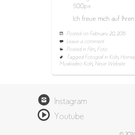
500px
Ich freue mich auf Ihre
Posted on
February 20, 2015
Leave a comment
Posted in
Film
,
Foto
Tagged
Fotograf in Köln
,
Home
Musikvideo Köln
,
Neue Website
Instagram
Youtube
© 2026