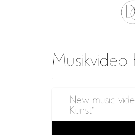
Musikvideo 
New music video
Kunst”