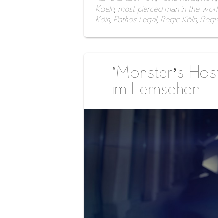
Koeln
,
most pierced man in the worl
Köln
,
Pathos Legal
,
Regie Köln
,
Regi
“Monster’s Host
im Fernsehen