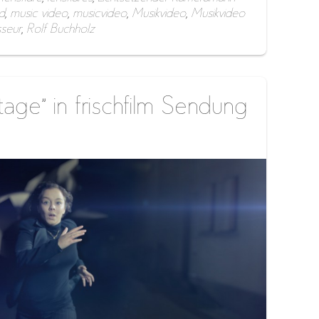
d
,
music video
,
musicvideo
,
Musikvideo
,
Musikvideo
sseur
,
Rolf Buchholz
age” in frischfilm Sendung