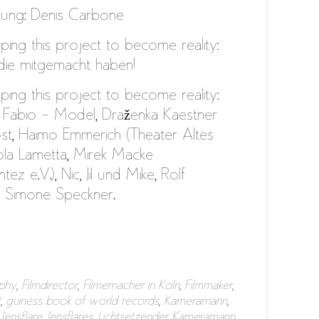
ung: Denis Carbone
ing this project to become reality:
h die mitgemacht haben!
ing this project to become reality:
Fabio – Model, Draženka Kaestner
st, Haimo Emmerich (Theater Altes
Lola Lametta, Mirek Macke
ez e.V.), Nic, Jil und Mike, Rolf
, Simone Speckner.
phy
,
Filmdirector
,
Filmemacher in Köln
,
Filmmaker
,
t
,
guiness book of world records
,
Kameramann
,
,
lensflare
,
lensflares
,
Lichtsetzender Kameramann