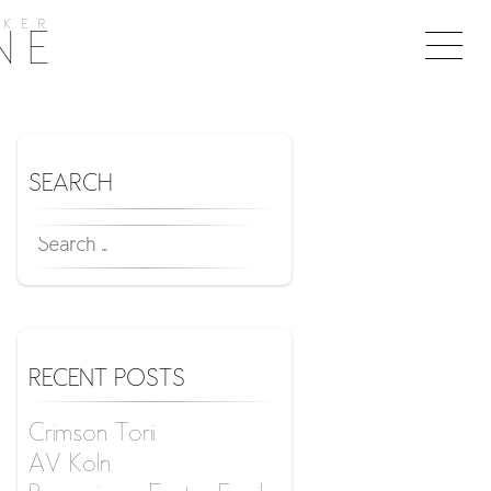
KER
Togg
NE
naviga
SEARCH
SEARCH
FOR:
RECENT POSTS
Crimson Torii
AV Köln