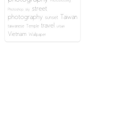
Photoshooting
street
Photoshop
sky
photography
Taiwan
sunset
travel
taiwanese
Temple
urban
Vietnam
Wallpaper