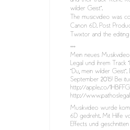
wilder Geist”.
The musicvideo was co
Canon 6D. Post Product
Twixtor and the editing
+++
Mein neues Musikvideo 
Legal und ihrem Track
“Du, mein wilder Geist”
September 2015! Bei itu
http://apple.co/1HBiFF
http://www.pathoslega
Musikvideo wurde kompl
6D gedreht. Mit Hilfe v
Effects und geschnitten