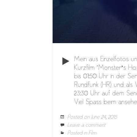
Mein aus Einzelfotos un
Kurzfilm “Monster’s Ho
bis 01:50 Uhr in der Se
Rundfunk (HR) und als
23:30 Uhr auf dem Sende
Viel Spass beim ansehe
Posted on
June 24, 2015
Leave a comment
Posted in
Film