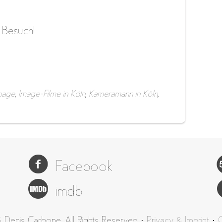
n Besuch!
page
,
Image-Filme in Köln
,
Kameramann in Köln
,
Facebook
imdb
 Denis Carbone. All Rights Reserved ·
Privacy & Imprint
·