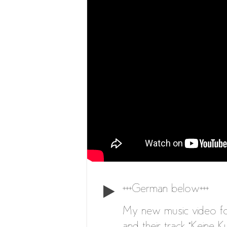
+++German below+++
My new music video fo
and their track “Keine 