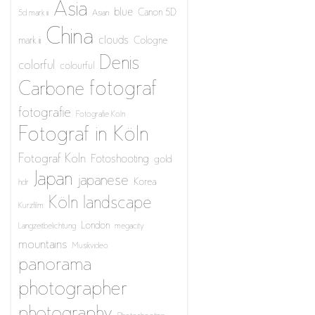
Asia
blue
Canon 5D
5d mark iii
Asian
China
clouds
mark iii
Cologne
Denis
colorful
colourful
fotograf
Carbone
fotografie
Fotografie Köln
Fotograf in Köln
Fotograf Köln
Fotoshooting
gold
Japan
japanese
Korea
hdr
Köln
landscape
Kurzfilm
London
Langzeitbelichtung
megacity
mountains
Musikvideo
panorama
photographer
photography