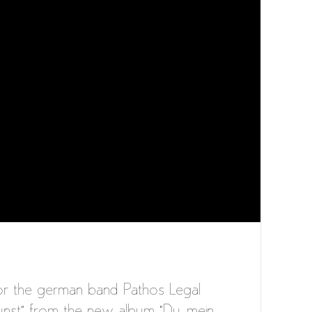
r the german band Pathos Legal
Kunst” from the new album “Du, mein