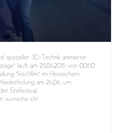
d spezieller 3D-Technik animierter
stage” läuft am 25.06.2015 von 00:50
ndung “frischfilm” im Hessischem
 Wiederholung am 26.06. um
r Einsfestival.
n wünsche ich!