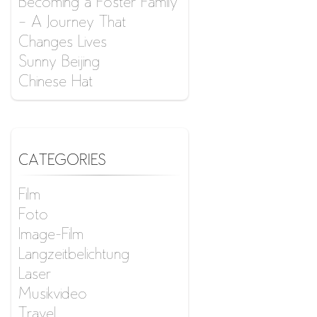
Becoming a Foster Family
– A Journey That
Changes Lives
Sunny Beijing
Chinese Hat
CATEGORIES
Film
Foto
Image-Film
Langzeitbelichtung
Laser
Musikvideo
Travel