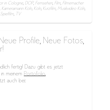
tor in Cologne
,
DOP
,
Fernsehen
,
Film
,
Filmemacher
,
Kameramann Köln
,
Köln
,
Kurzfilm
,
Musikvideo Köln
,
Spielfilm
,
TV
eue Profile, Neue Fotos,
r!
lich fertig! Dazu gibt es jetzt
 in meinem
Portofolio.
tzt auch bei: