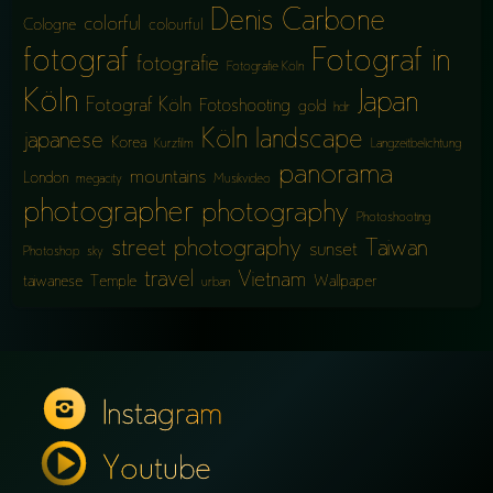
Denis Carbone
colorful
Cologne
colourful
fotograf
Fotograf in
fotografie
Fotografie Köln
Köln
Japan
Fotograf Köln
Fotoshooting
gold
hdr
Köln
landscape
japanese
Korea
Kurzfilm
Langzeitbelichtung
panorama
mountains
London
megacity
Musikvideo
photographer
photography
Photoshooting
street photography
Taiwan
sunset
Photoshop
sky
travel
Vietnam
taiwanese
Temple
Wallpaper
urban
Instagram
Youtube