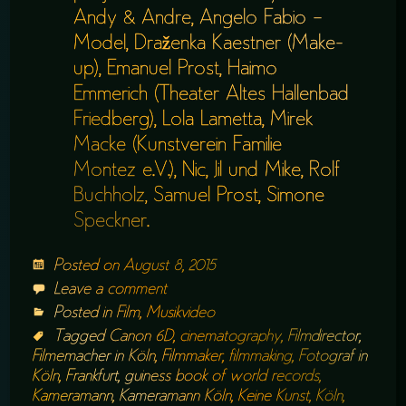
Andy & Andre, Angelo Fabio –
Model, Draženka Kaestner (Make-
up), Emanuel Prost, Haimo
Emmerich (Theater Altes Hallenbad
Friedberg), Lola Lametta, Mirek
Macke (Kunstverein Familie
Montez e.V.), Nic, Jil und Mike, Rolf
Buchholz, Samuel Prost, Simone
Speckner.
Posted on
August 8, 2015
Leave a comment
Posted in
Film
,
Musikvideo
Tagged
Canon 6D
,
cinematography
,
Filmdirector
,
Filmemacher in Köln
,
Filmmaker
,
filmmaking
,
Fotograf in
Köln
,
Frankfurt
,
guiness book of world records
,
Kameramann
,
Kameramann Köln
,
Keine Kunst
,
Köln
,