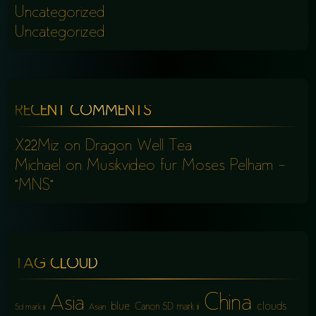
Uncategorized
Uncategorized
RECENT COMMENTS
X22Miz
on
Dragon Well Tea
Michael
on
Musikvideo für Moses Pelham –
“MNS”
TAG CLOUD
China
Asia
blue
clouds
Canon 5D mark iii
5d mark iii
Asian