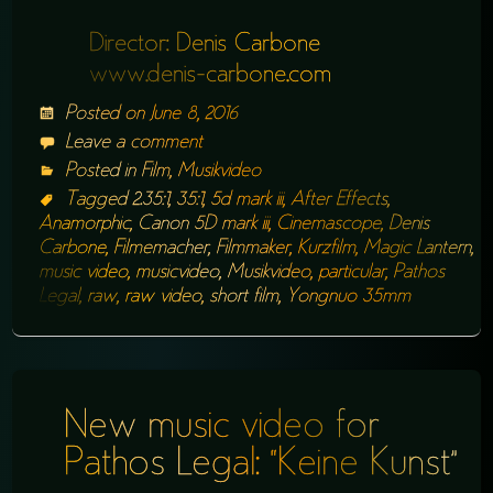
Director: Denis Carbone
www.denis-carbone.com
Posted on
June 8, 2016
Leave a comment
Posted in
Film
,
Musikvideo
Tagged
2.35:1
,
35:1
,
5d mark iii
,
After Effects
,
Anamorphic
,
Canon 5D mark iii
,
Cinemascope
,
Denis
Carbone
,
Filmemacher
,
Filmmaker
,
Kurzfilm
,
Magic Lantern
,
music video
,
musicvideo
,
Musikvideo
,
particular
,
Pathos
Legal
,
raw
,
raw video
,
short film
,
Yongnuo 35mm
New music video for
Pathos Legal: “Keine Kunst”