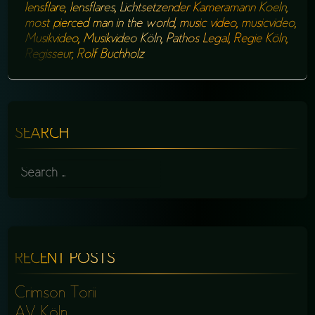
lensflare
,
lensflares
,
Lichtsetzender Kameramann Koeln
,
most pierced man in the world
,
music video
,
musicvideo
,
Musikvideo
,
Musikvideo Köln
,
Pathos Legal
,
Regie Köln
,
Regisseur
,
Rolf Buchholz
SEARCH
SEARCH
FOR:
RECENT POSTS
Crimson Torii
AV Köln